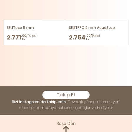
SELITeco 5 mm
SELITPRO 2 mm AquaStop
2.771
2.754
,00/
Paket
,00/
Paket
TL
TL
Takip Et
Bizi Instagram'da takip edin.
Devamlı güncellenen en yeni
modeller, kampanya haberleri, çekilişler ve hediyeler
Başa Dön